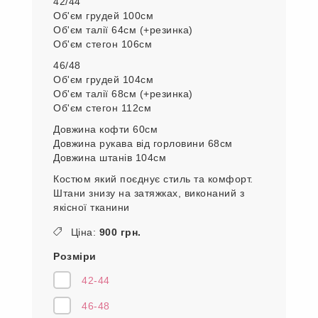
42/44
Об'єм грудей 100см
Об'єм талії 64см (+резинка)
Об'єм стегон 106см
46/48
Об'єм грудей 104см
Об'єм талії 68см (+резинка)
Об'єм стегон 112см
Довжина кофти 60см
Довжина рукава від горловини 68см
Довжина штанів 104см
Костюм який поєднує стиль та комфорт.
Штани знизу на затяжках, виконаний з
якісної тканини
Ціна:
900 грн.
Розміри
42-44
46-48