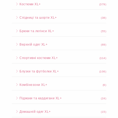
Костюми XL+
(379)
Спідниці та шорти XL+
(38)
Брюки та легінси XL+
(55)
Верхній одяг XL+
(69)
Спортивні костюми XL+
(114)
Блузки та футболки XL+
(106)
Комбінезони XL+
(6)
Піджаки та кардигани XL+
(24)
Домашній одяг XL+
(15)