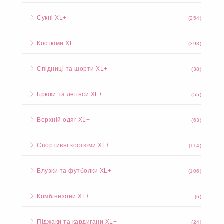
Сукні XL+
(254)
Костюми XL+
(393)
Спідниці та шорти XL+
(38)
Брюки та легінси XL+
(55)
Верхній одяг XL+
(63)
Спортивні костюми XL+
(114)
Блузки та футболки XL+
(106)
Комбінезони XL+
(6)
Піджаки та кардигани XL+
(24)