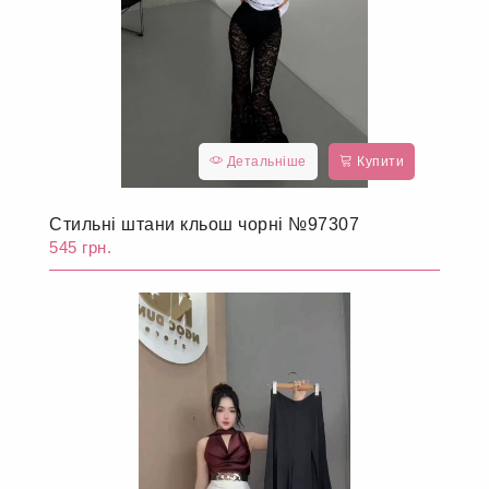
Детальніше
Купити
Стильні штани кльош чорні №97307
545 грн.