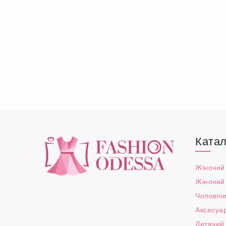
Катал
Жіночий
Жіночий
Чоловічи
Аксесуа
Дитячий