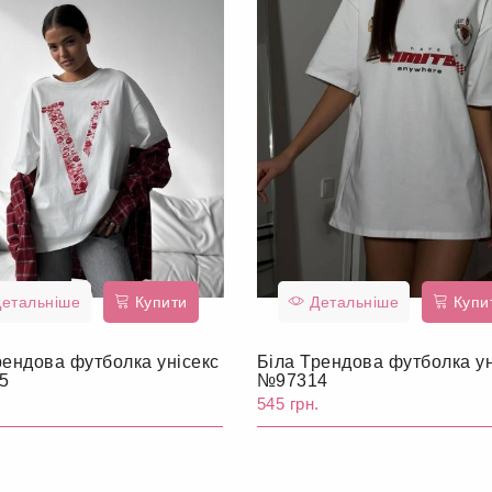
етальніше
Купити
Детальніше
Купи
рендова футболка унісекс
Біла Трендова футболка ун
5
№97314
.
545 грн.