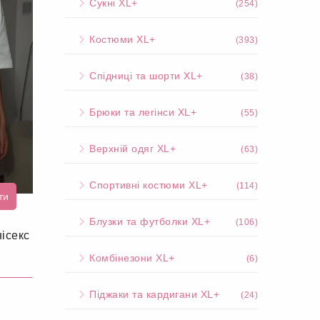
Сукні XL+
(254)
Костюми XL+
(393)
Спідниці та шорти XL+
(38)
Брюки та легінси XL+
(55)
Верхній одяг XL+
(63)
Спортивні костюми XL+
(114)
ти
Блузки та футболки XL+
(106)
ісекс
Комбінезони XL+
(6)
Піджаки та кардигани XL+
(24)