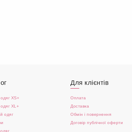
ог
Для клієнтів
 одяг XS+
Оплата
 одяг XL+
Доставка
й одяг
Обмін і повернення
ри
Договір публічної оферти
 одяг