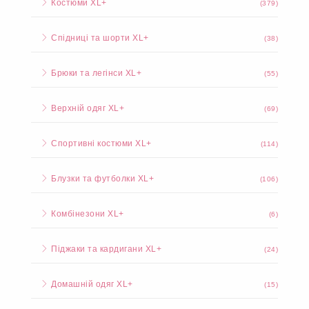
Костюми XL+
(379)
Спідниці та шорти XL+
(38)
Брюки та легінси XL+
(55)
Верхній одяг XL+
(69)
Спортивні костюми XL+
(114)
Блузки та футболки XL+
(106)
Комбінезони XL+
(6)
Піджаки та кардигани XL+
(24)
Домашній одяг XL+
(15)