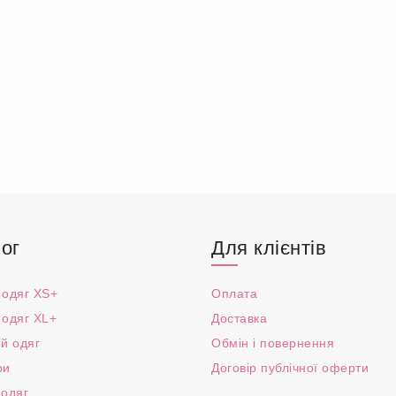
ог
Для клієнтів
 одяг XS+
Оплата
 одяг XL+
Доставка
й одяг
Обмін і повернення
ри
Договір публічної оферти
 одяг