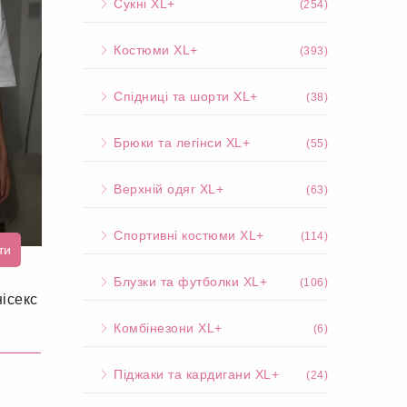
Сукні XL+
(254)
Костюми XL+
(393)
Спідниці та шорти XL+
(38)
Брюки та легінси XL+
(55)
Верхній одяг XL+
(63)
Спортивні костюми XL+
(114)
ти
Блузки та футболки XL+
(106)
ісекс
Комбінезони XL+
(6)
Піджаки та кардигани XL+
(24)