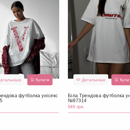
етальніше
Купити
Детальніше
Купи
рендова футболка унісекс
Біла Трендова футболка ун
5
№97314
.
545 грн.