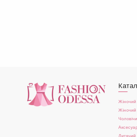
Катал
Жіночий
Жіночий
Чоловічи
Аксесуа
Дитячий