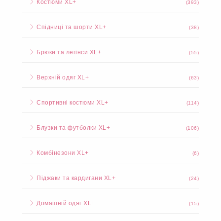
Костюми XL+
(393)
Спідниці та шорти XL+
(38)
Брюки та легінси XL+
(55)
Верхній одяг XL+
(63)
Спортивні костюми XL+
(114)
Блузки та футболки XL+
(106)
Комбінезони XL+
(6)
Піджаки та кардигани XL+
(24)
Домашній одяг XL+
(15)