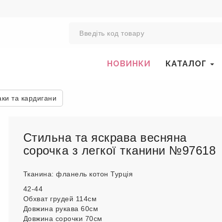
0
НОВИНКИ
КАТАЛОГ
аки та кардигани
Стильна та яскрава весняна
сорочка з легкої тканини №97618
Тканина: фланель котон Турція
42-44
Обхват грудей 114см
Довжина рукава 60см
Довжина сорочки 70см