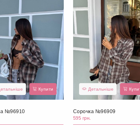
етальніше
Купити
Детальніше
Купи
ка №96910
Сорочка №96909
.
595 грн.