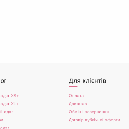
ог
Для клієнтів
 одяг XS+
Оплата
 одяг XL+
Доставка
й одяг
Обмін і повернення
ри
Договір публічної оферти
 одяг