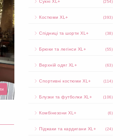
Сукні XL+
(254)
Костюми XL+
(393)
Спідниці та шорти XL+
(38)
Брюки та легінси XL+
(55)
Верхній одяг XL+
(63)
Спортивні костюми XL+
(114)
ти
Блузки та футболки XL+
(106)
Комбінезони XL+
(6)
Піджаки та кардигани XL+
(24)