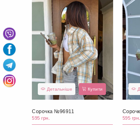
Детальніше
Купити
Д
Сорочка №96911
Сороч
595 грн.
595 грн