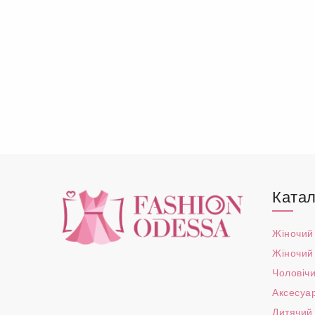
Катал
Жіночий
Жіночий
Чоловічи
Аксесуа
Дитячий