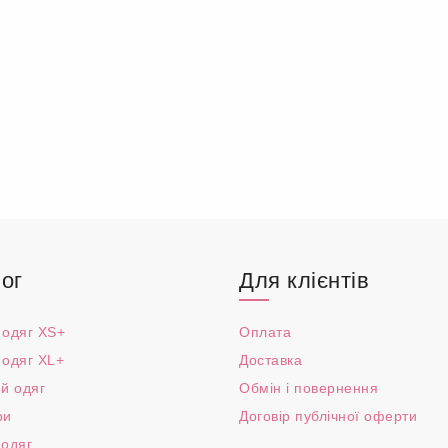
ог
Для клієнтів
 одяг XS+
Оплата
 одяг XL+
Доставка
й одяг
Обмін і повернення
ри
Договір публічної оферти
 одяг