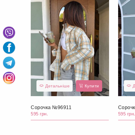
Детальніше
Купити
Д
Сорочка №96911
Сороч
595 грн.
595 грн