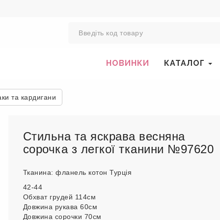
0
НОВИНКИ
КАТАЛОГ
аки та кардигани
Стильна та яскрава весняна
сорочка з легкої тканини №97620
Тканина: фланель котон Турція
42-44
Обхват грудей 114см
Довжина рукава 60см
Довжина сорочки 70см