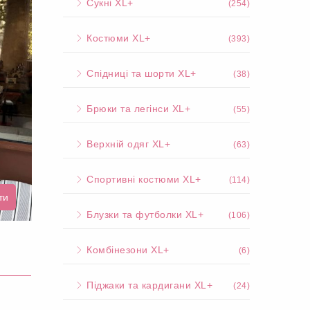
Сукні XL+
(254)
Костюми XL+
(393)
Спідниці та шорти XL+
(38)
Брюки та легінси XL+
(55)
Верхній одяг XL+
(63)
Спортивні костюми XL+
(114)
ти
Блузки та футболки XL+
(106)
Комбінезони XL+
(6)
Піджаки та кардигани XL+
(24)