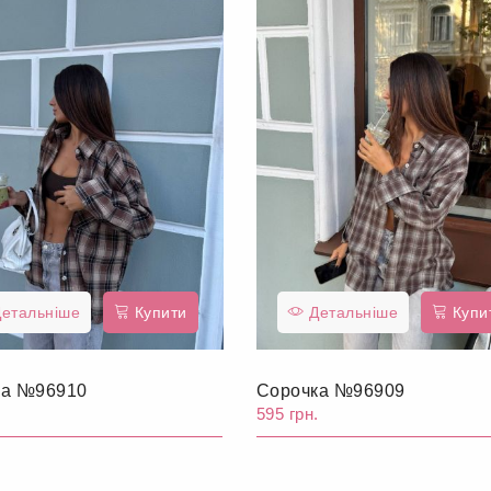
етальніше
Купити
Детальніше
Купи
ка №96910
Сорочка №96909
.
595 грн.