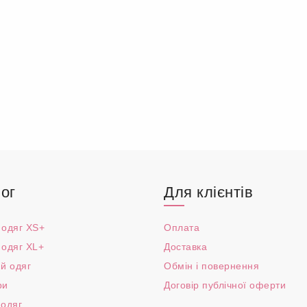
ог
Для клієнтів
 одяг XS+
Оплата
 одяг XL+
Доставка
й одяг
Обмін і повернення
ри
Договір публічної оферти
 одяг