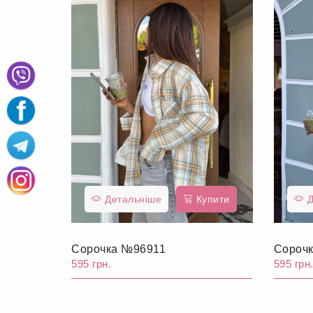
Детальніше
Купити
Д
Сорочка №96911
Сороч
595 грн.
595 грн