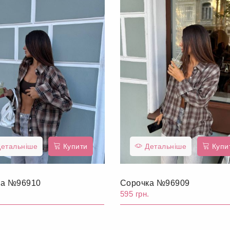
етальніше
Купити
Детальніше
Купи
ка №96910
Сорочка №96909
.
595 грн.