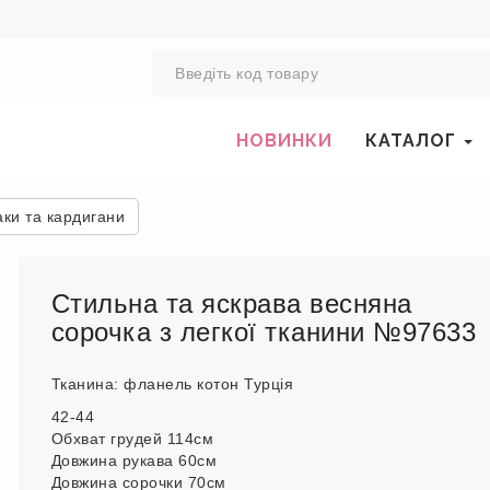
0
НОВИНКИ
КАТАЛОГ
аки та кардигани
Стильна та яскрава весняна
сорочка з легкої тканини №97633
Тканина: фланель котон Турція
42-44
Обхват грудей 114см
Довжина рукава 60см
Довжина сорочки 70см