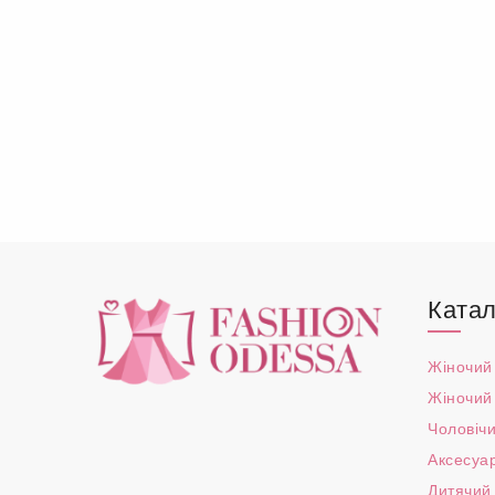
Катал
Жіночий
Жіночий
Чоловічи
Аксесуа
Дитячий