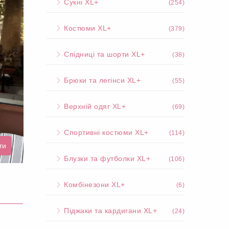
Сукні XL+
(254)
Костюми XL+
(379)
Спідниці та шорти XL+
(38)
Брюки та легінси XL+
(55)
Верхній одяг XL+
(69)
Спортивні костюми XL+
(114)
ти
Блузки та футболки XL+
(106)
Комбінезони XL+
(6)
Піджаки та кардигани XL+
(24)