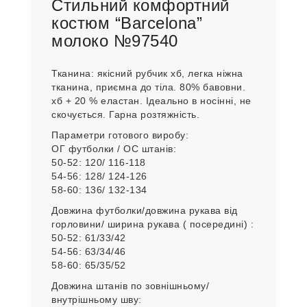
Стильний комфортний
костюм “Barcelona”
молоко №97540
Тканина: якісний рубчик хб, легка ніжна
тканина, приємна до тіла. 80% бавовни.
хб + 20 % еластан. Ідеально в носінні, не
скочується. Гарна розтяжність.
Параметри готового виробу:
ОГ футболки / ОС штанів:
50-52: 120/ 116-118
54-56: 128/ 124-126
58-60: 136/ 132-134
Довжина футболки/довжина рукава від
горловини/ ширина рукава ( посередині) :
50-52: 61/33/42
54-56: 63/34/46
58-60: 65/35/52
Довжина штанів по зовнішньому/
внутрішньому шву: