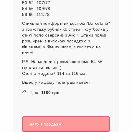
50-52: 107/77
54-56: 109/78
58-60: 111/79
Стильний комфортний костюм “Barcelona”
з трикотажу рубчик хб стрейч: футболка у
стилі поло оверсайз з Акс + штани прямі
розширені з високою посадкою з
кішенями у бічних швах, з куліскою на
поясі
P.S. На моделях розмір костюма 54-56
(достатньо вільно )
Стегна моделей 114 та 116 см
Відео у нашому телеграм каналі!
Ціна:
1100 грн.
Знято з продажу