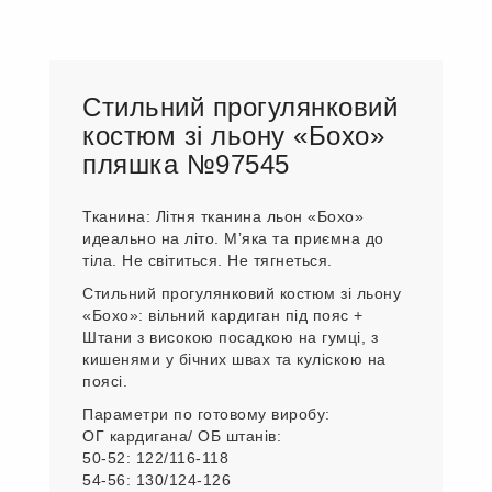
Стильний прогулянковий
костюм зі льону «Бохо»
пляшка №97545
Тканина: Літня тканина льон «Бохо»
идеально на літо. Мʼяка та приємна до
тіла. Не світиться. Не тягнеться.
Стильний прогулянковий костюм зі льону
«Бохо»: вільний кардиган під пояс +
Штани з високою посадкою на гумці, з
кишенями у бічних швах та куліскою на
поясі.
Параметри по готовому виробу:
ОГ кардигана/ ОБ штанів:
50-52: 122/116-118
54-56: 130/124-126