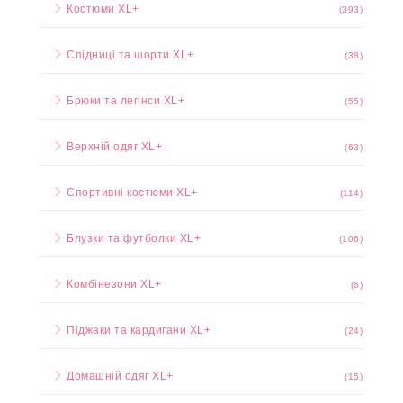
Костюми XL+
(393)
Спідниці та шорти XL+
(38)
Брюки та легінси XL+
(55)
Верхній одяг XL+
(63)
Спортивні костюми XL+
(114)
Блузки та футболки XL+
(106)
Комбінезони XL+
(6)
Піджаки та кардигани XL+
(24)
Домашній одяг XL+
(15)