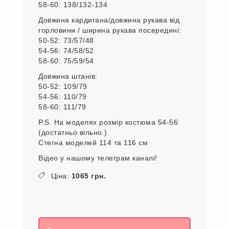
58-60: 138/132-134
Довжина кардигана/довжина рукава від
горловини / ширина рукава посередині:
50-52: 73/57/48
54-56: 74/58/52
58-60: 75/59/54
Довжина штанів:
50-52: 109/79
54-56: 110/79
58-60: 111/79
P.S. На моделях розмір костюма 54-56
(достатньо вільно )
Стегна моделей 114 та 116 см
Відео у нашому телеграм каналі!
Ціна:
1065 грн.