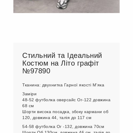
Стильний та Ідеальний
Костюм на Літо графіт
№97890
Тканина: двухнитка Гарної якості Мʼяка
Заміри
48-52 футболка оверсайс Ог-122 довжина
68 см
Шорти висока посадка, збоку кармани об
120, довжина 44, талія до 117 см
54-58 футболка Ог -132, довжина 70см
Шорти Об 130см, довжина 46 см, талія до