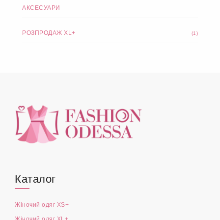
АКСЕСУАРИ
РОЗПРОДАЖ XL+
(1)
Каталог
Жіночий одяг XS+
Жіночий одяг XL+