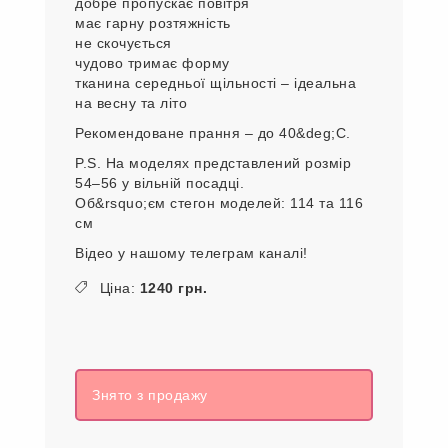
добре пропускає повітря
має гарну розтяжність
не скочується
чудово тримає форму
тканина середньої щільності – ідеальна
на весну та літо
Рекомендоване прання – до 40&deg;C.
P.S. На моделях представлений розмір
54–56 у вільній посадці.
Об&rsquo;єм стегон моделей: 114 та 116
см
Відео у нашому телеграм каналі!
Ціна:
1240 грн.
Знято з продажу