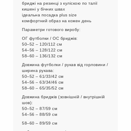
бриджі на резинці з куліскою по талії
кишені у бічних швах
ідеальна посадка plus size
комфортний образ на кожен день
Параметри готового виробу:
ОГ футболки / ОС бриджів:
50–52 – 120/112 см
54–56 – 128/122 см
58–60 – 136/132 см
Довжина футболки / рукав від горловини /
ширина рукава:
50–52 – 61/33/42 см
54–56 – 63/34/46 см
58–60 – 65/35/52 см
Довжина бриджів (зовнішній / внутрішній
шов):
50–52 – 87/59 см
54–56 – 88/59 см
58–60 – 89/59 см