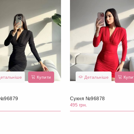
етальніше
Купити
Детальніше
Купи
 №96879
Сукня №96878
.
495 грн.