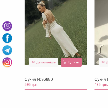
Детальніше
Купити
Д
Сукня №96880
Сукня
595 грн.
495 грн