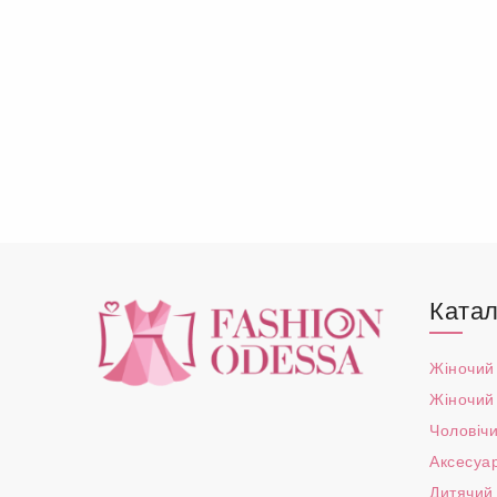
Катал
Жіночий
Жіночий
Чоловічи
Аксесуа
Дитячий