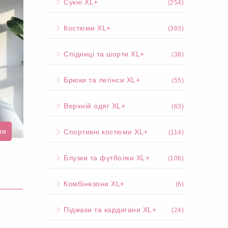
Сукні XL+
(254)
Костюми XL+
(393)
Спідниці та шорти XL+
(38)
Брюки та легінси XL+
(55)
Верхній одяг XL+
(63)
ти
Спортивні костюми XL+
(114)
Блузки та футболки XL+
(106)
Комбінезони XL+
(6)
Піджаки та кардигани XL+
(24)