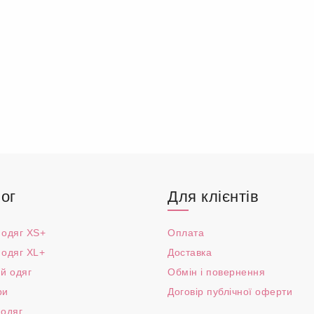
ог
Для клієнтів
 одяг XS+
Оплата
 одяг XL+
Доставка
й одяг
Обмін і повернення
ри
Договір публічної оферти
 одяг