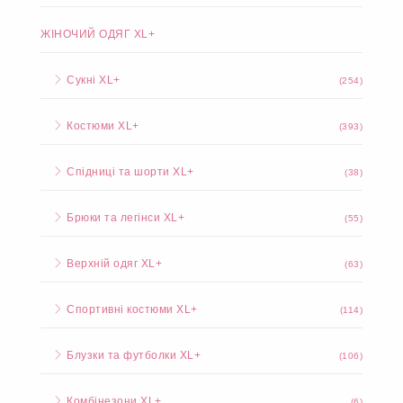
ЖІНОЧИЙ ОДЯГ XL+
Сукні XL+
(254)
Костюми XL+
(393)
Спідниці та шорти XL+
(38)
Брюки та легінси XL+
(55)
Верхній одяг XL+
(63)
Спортивні костюми XL+
(114)
Блузки та футболки XL+
(106)
Комбінезони XL+
(6)