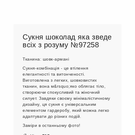
Сукня шоколад яка зведе
всіх з розуму №97258
Тканина: шовк-армані
Сукня-комбінація - це втілення
елегантності та витонченості.
Виготовлена ​​з легких, шовковистих
тканин, вона м&rsquo;яко облягає тіло,
створюючи спокусливий та жіночний
силует. Завдяки своєму мінімалістичному
дизайну, ця сукня є універсальним
елементом гардеробу, який можна легко
адаптувати до різних подій.
Заміри в останньому фото!