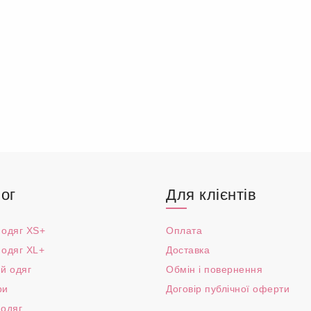
ог
Для клієнтів
 одяг XS+
Оплата
 одяг XL+
Доставка
й одяг
Обмін і повернення
ри
Договір публічної оферти
 одяг