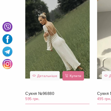
Детальніше
Купити
Д
Сукня №96880
Сукня
595 грн.
495 грн