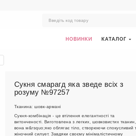
0
НОВИНКИ
КАТАЛОГ
Сукня смарагд яка зведе всіх з
розуму №97257
Тканина: шовк-армані
Сукня-комбінація - це втілення елегантності та
витонченості. Виготовлена ​​з легких, шовковистих тканин,
вона м&rsquo;яко облягає тіло, створюючи спокусливий 
жіночний силует. Завдяки своєму мінімалістичному