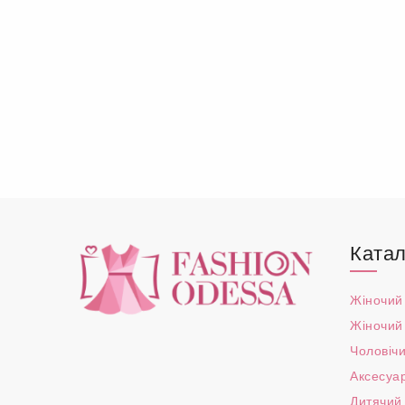
Катал
Жіночий
Жіночий
Чоловічи
Аксесуа
Дитячий