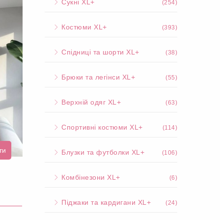
Сукні XL+
(254)
Костюми XL+
(393)
Спідниці та шорти XL+
(38)
Брюки та легінси XL+
(55)
Верхній одяг XL+
(63)
Спортивні костюми XL+
(114)
ти
Блузки та футболки XL+
(106)
Комбінезони XL+
(6)
Піджаки та кардигани XL+
(24)