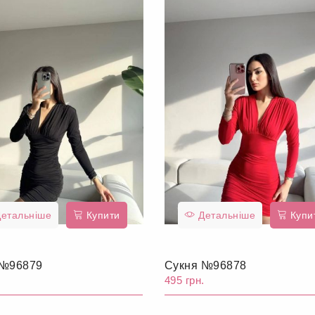
етальніше
Купити
Детальніше
Купи
 №96879
Сукня №96878
.
495 грн.