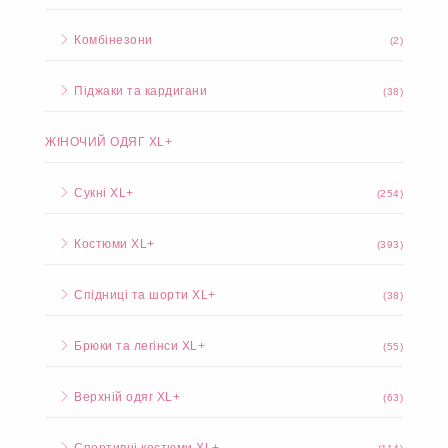
Комбінезони
(2)
Піджаки та кардигани
(38)
ЖІНОЧИЙ ОДЯГ XL+
Сукні XL+
(254)
Костюми XL+
(393)
Спідниці та шорти XL+
(38)
Брюки та легінси XL+
(55)
Верхній одяг XL+
(63)