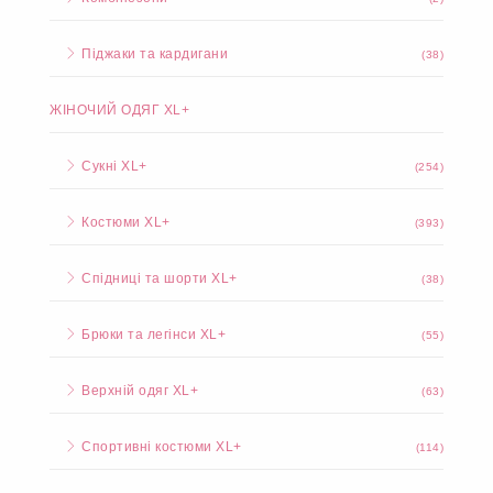
Піджаки та кардигани
(38)
ЖІНОЧИЙ ОДЯГ XL+
Сукні XL+
(254)
Костюми XL+
(393)
Спідниці та шорти XL+
(38)
Брюки та легінси XL+
(55)
Верхній одяг XL+
(63)
Спортивні костюми XL+
(114)