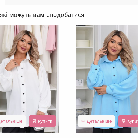
 які можуть вам сподобатися
етальніше
Купити
Детальніше
Купи