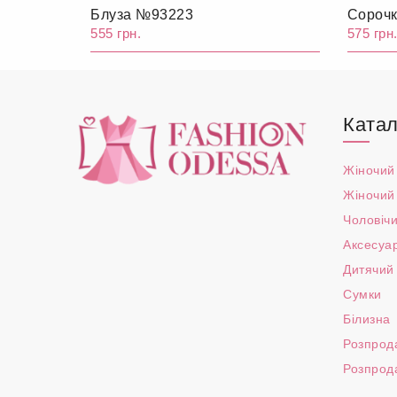
Блуза №93223
Сороч
555 грн.
575 грн
Катал
Жіночий
Жіночий
Чоловічи
Аксесуа
Дитячий
Сумки
Білизна
Розпрод
Розпрод