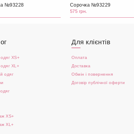
ка №93228
Сорочка №93229
.
575 грн.
ог
Для клієнтів
 одяг XS+
Оплата
 одяг XL+
Доставка
й одяг
Обмін і повернення
ри
Договір публічної оферти
 одяг
аж XS+
аж XL+