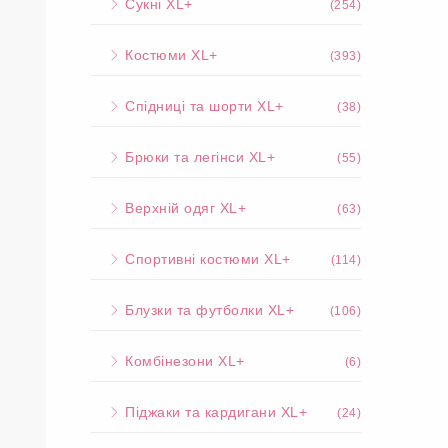
Сукні XL+
(254)
Костюми XL+
(393)
Спідниці та шорти XL+
(38)
Брюки та легінси XL+
(55)
Верхній одяг XL+
(63)
Спортивні костюми XL+
(114)
Блузки та футболки XL+
(106)
Комбінезони XL+
(6)
Піджаки та кардигани XL+
(24)