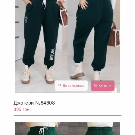
Детальніше
Купити
Джогери №84608
395 грн.