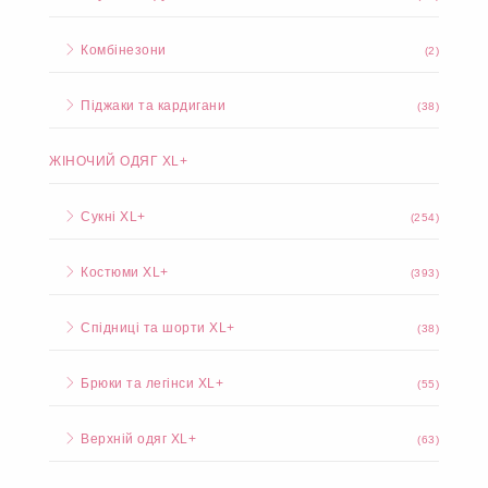
Комбінезони
(2)
Піджаки та кардигани
(38)
ЖІНОЧИЙ ОДЯГ XL+
Сукні XL+
(254)
Костюми XL+
(393)
Спідниці та шорти XL+
(38)
Брюки та легінси XL+
(55)
Верхній одяг XL+
(63)