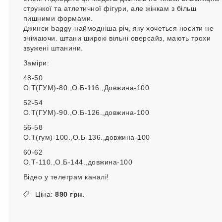
стрункої та атлетичної фігури, але жінкам з більш
пишними формами.
Джинси baggy-наймодніша річ, яку хочеться носити не
знімаючи. штани широкі вільні оверсайз, мають трохи
звужені штанини.
Заміри:
48-50
О.Т(ГУМ)-80.,О.Б-116.,Довжина-100
52-54
О.Т(ГУМ)-90.,О.Б-126.,довжина-100
56-58
О.Т(гум)-100.,О.Б-136.,довжина-100
60-62
О.Т-110.,О.Б-144.,довжина-100
Відео у телеграм каналі!
Ціна:
890 грн.