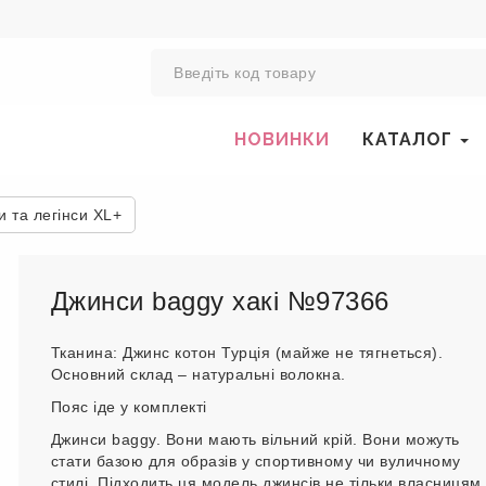
0
НОВИНКИ
КАТАЛОГ
 та легінси XL+
Джинси baggy хакі №97366
Тканина: Джинс котон Турція (майже не тягнеться).
Основний склад – натуральні волокна.
Пояс іде у комплекті
Джинси baggy. Вони мають вільний крій. Вони можуть
стати базою для образів у спортивному чи вуличному
стилі. Підходить ця модель джинсів не тільки власницям