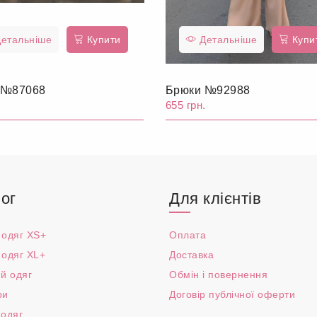
етальніше
Купити
Детальніше
Купи
 №87068
Брюки №92988
.
655 грн.
ог
Для клієнтів
 одяг XS+
Оплата
 одяг XL+
Доставка
й одяг
Обмін і повернення
ри
Договір публічної оферти
 одяг