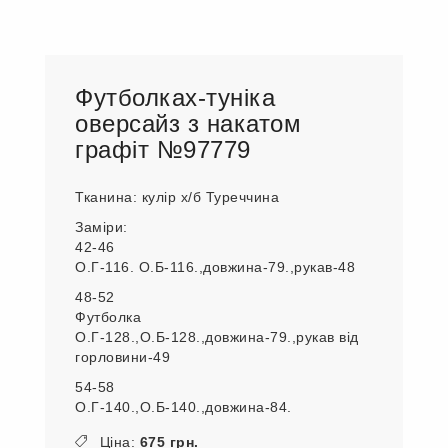
Футболках-туніка
оверсайз з накатом
графіт №97779
Тканина: кулір х/б Туреччина
Заміри:
42-46
О.Г-116. О.Б-116.,довжина-79.,рукав-48
48-52
Футболка
О.Г-128.,О.Б-128.,довжина-79.,рукав від
горловини-49
54-58
О.Г-140.,О.Б-140.,довжина-84.
Ціна:
675 грн.