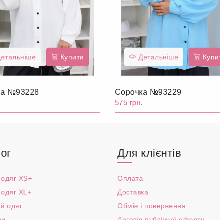
етальніше
Купити
Детальніше
Купи
ка №93228
Сорочка №93229
.
575 грн.
ог
Для клієнтів
 одяг XS+
Оплата
 одяг XL+
Доставка
й одяг
Обмін і повернення
ри
Договір публічної оферти