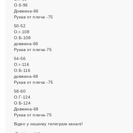
О.б-96
Довжина-66
Рукав от плеча -75
50-52
О.г-108
О.Б-108
довжина-66
Рукав от плеча-75
54-56
О.г-116
О.Б-116
довжина-68
Рукав от плеча -75
58-60
О.Г-124
О.Б-124
Довжина-68
Рукав от плеча-75
Відео у нашому телеграм каналі!