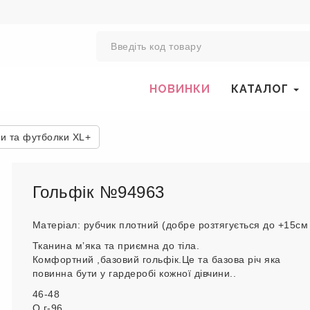
0
НОВИНКИ
КАТАЛОГ
ки та футболки XL+
Гольфік №94963
Матеріал: рубчик плотний (добре розтягується до +15см
Тканина мʼяка та приємна до тіла.
Комфортний ,базовий гольфік.Це та базова річ яка
повинна бути у гардеробі кожної дівчини..
46-48
О.г-96