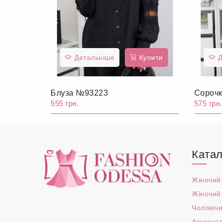
Детальніше
Купити
Д
Блуза №93223
Сороч
555 грн.
575 грн
Катал
Жіночий
Жіночий
Чоловічи
Аксесуа