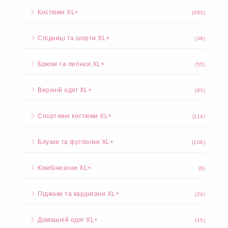
Костюми XL+
(393)
Спідниці та шорти XL+
(38)
Брюки та легінси XL+
(55)
Верхній одяг XL+
(63)
Спортивні костюми XL+
(114)
Блузки та футболки XL+
(106)
Комбінезони XL+
(6)
Піджаки та кардигани XL+
(24)
Домашній одяг XL+
(15)