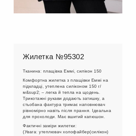
Жилетка №95302
Тканина: плащівка Еммі, силікон 150
Комфортна жилетка з плащівки Еммі на
підкладці, утеплена силіконом 150 г/
м&sup2; – легка й тепла на щодень.
Трикотажні рукави додають затишку, а
стьобана фактура тримає наповнювач
рівномірно навіть після прання. Ідеальна
для прохолоди. Має вшитий капюшон.
Фактичні заміри жилетки:
(Увага: утеплювач холофайбер(силікон)