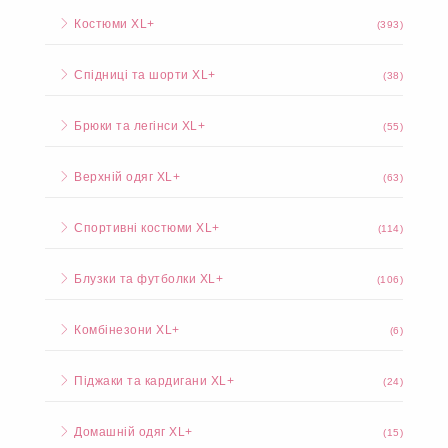
Костюми XL+
(393)
Спідниці та шорти XL+
(38)
Брюки та легінси XL+
(55)
Верхній одяг XL+
(63)
Спортивні костюми XL+
(114)
Блузки та футболки XL+
(106)
Комбінезони XL+
(6)
Піджаки та кардигани XL+
(24)
Домашній одяг XL+
(15)