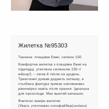
Жилетка №95303
Тканина: плащівка Еммі, силікон 150
Комфортна жилетка з плащівки Еммі на
підкладці, утеплена силіконом 150 г/
м&sup2; – легка й тепла на щодень.
Трикотажні рукави додають затишку, а
стьобана фактура тримає наповнювач
рівномірно навіть після прання. Ідеальна
для прохолоди. Має вшитий капюшон.
Фактичні заміри жилетки:
(Увага: утеплювач холофайбер(силікон)