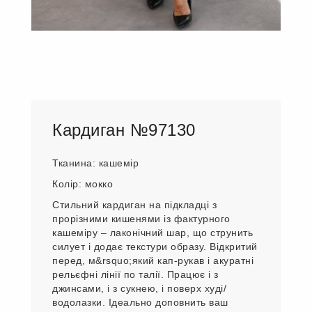
Кардиган №97130
Тканина: кашемір
Колір: мокко
Стильний кардиган на підкладці з
прорізними кишенями із фактурного
кашеміру – лаконічний шар, що струнить
силует і додає текстури образу. Відкритий
перед, м&rsquo;який кап-рукав і акуратні
рельєфні лінії по талії. Працює і з
джинсами, і з сукнею, і поверх худі/
водолазки. Ідеально доповнить ваш