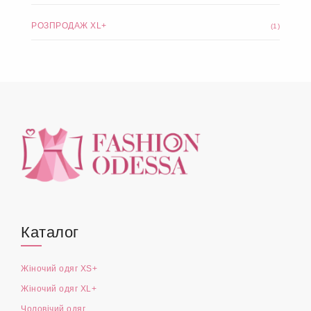
РОЗПРОДАЖ XL+
(1)
Каталог
Жіночий одяг XS+
Жіночий одяг XL+
Чоловічий одяг