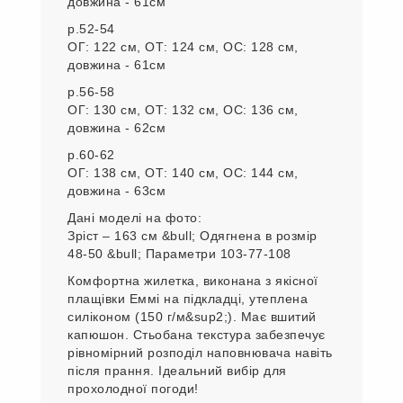
довжина - 61см
р.52-54
ОГ: 122 см, ОТ: 124 см, ОС: 128 см,
довжина - 61см
р.56-58
ОГ: 130 см, ОТ: 132 см, ОС: 136 см,
довжина - 62см
р.60-62
ОГ: 138 см, ОТ: 140 см, ОС: 144 см,
довжина - 63см
Дані моделі на фото:
Зріст – 163 см &bull; Одягнена в розмір
48-50 &bull; Параметри 103-77-108
Комфортна жилетка, виконана з якісної
плащівки Еммі на підкладці, утеплена
силіконом (150 г/м&sup2;). Має вшитий
капюшон. Стьобана текстура забезпечує
рівномірний розподіл наповнювача навіть
після прання. Ідеальний вибір для
прохолодної погоди!