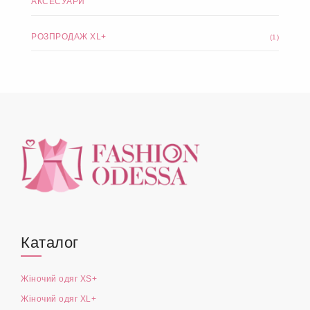
АКСЕСУАРИ
РОЗПРОДАЖ XL+
(1)
Каталог
Жіночий одяг XS+
Жіночий одяг XL+