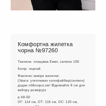
Комфортна жилетка
чорна №97260
Тканина: плащівка Еммі, силікон 150
Колір: чорний
Фактичні заміри жилетки:
(Увага: утеплювач холофайбер(силікон)
додає об&rsquo;єм! Віднімайте 8 см для
вибору розміру)є
р.48-50
ОГ: 114 см, ОТ: 116 см, ОС: 120 см,