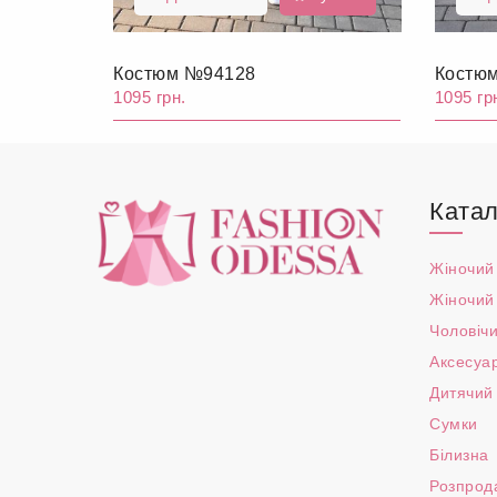
Костюм №94128
Костю
1095 грн.
1095 гр
Катал
Жіночий
Жіночий
Чоловічи
Аксесуа
Дитячий
Сумки
Білизна
Розпрод