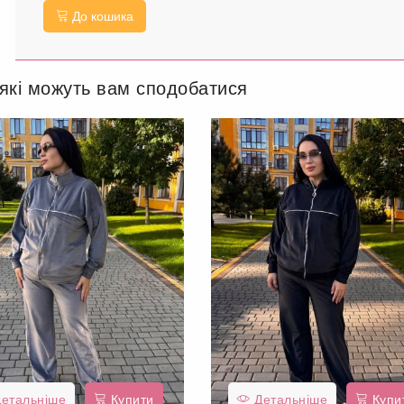
До кошика
 які можуть вам сподобатися
етальніше
Купити
Детальніше
Купи