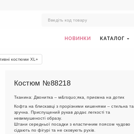
0
НОВИНКИ
КАТАЛОГ
тивні костюми XL+
Костюм №88218
Тканина: Двонитка – м&rsquo;яка, приємна на дотик
Кофта на блискавці з прорізними кишенями – стильна та
зручна. Приспущений рукав додає легкості та
невимушеності образу.
Штани середньої посадки з еластичним поясом чудово
сідають по фігурі та не сковують рухів.