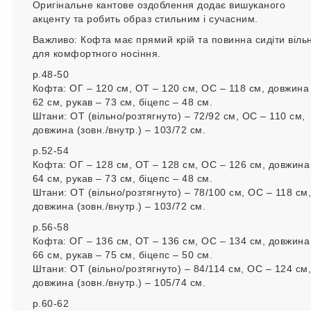
Оригінальне кантове оздоблення додає вишуканого
акценту та робить образ стильним і сучасним.
Важливо: Кофта має прямий крій та повинна сидіти віль
для комфортного носіння.
р.48-50
Кофта: ОГ – 120 см, ОТ – 120 см, ОС – 118 см, довжина
62 см, рукав – 73 см, біцепс – 48 см.
Штани: ОТ (вільно/розтягнуто) – 72/92 см, ОС – 110 см,
довжина (зовн./внутр.) – 103/72 см.
р.52-54
Кофта: ОГ – 128 см, ОТ – 128 см, ОС – 126 см, довжина
64 см, рукав – 73 см, біцепс – 48 см.
Штани: ОТ (вільно/розтягнуто) – 78/100 см, ОС – 118 см,
довжина (зовн./внутр.) – 103/72 см.
р.56-58
Кофта: ОГ – 136 см, ОТ – 136 см, ОС – 134 см, довжина
66 см, рукав – 75 см, біцепс – 50 см.
Штани: ОТ (вільно/розтягнуто) – 84/114 см, ОС – 124 см,
довжина (зовн./внутр.) – 105/74 см.
р.60-62