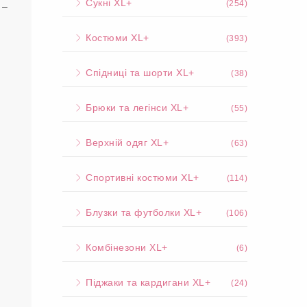
Сукні XL+
(254)
 –
Костюми XL+
(393)
Спідниці та шорти XL+
(38)
Брюки та легінси XL+
(55)
Верхній одяг XL+
(63)
Спортивні костюми XL+
(114)
Блузки та футболки XL+
(106)
Комбінезони XL+
(6)
Піджаки та кардигани XL+
(24)