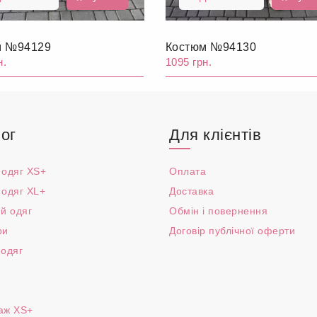
м №94129
Костюм №94130
н.
1095 грн.
ог
Для клієнтів
 одяг XS+
Оплата
 одяг XL+
Доставка
й одяг
Обмін і повернення
ри
Договір публічної оферти
 одяг
аж XS+