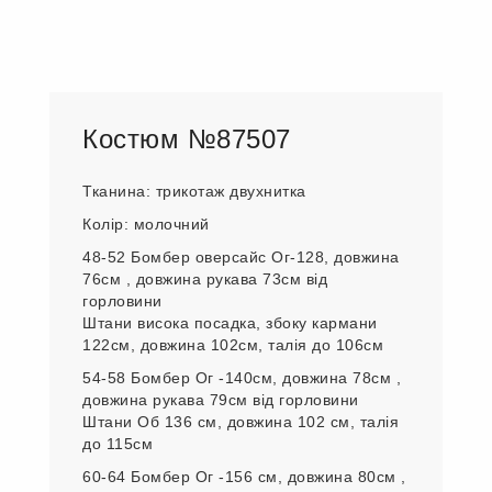
Костюм №87507
Тканина: трикотаж двухнитка
Колір: молочний
48-52 Бомбер оверсайс Ог-128, довжина
76см , довжина рукава 73см від
горловини
Штани висока посадка, збоку кармани
122см, довжина 102см, талія до 106см
54-58 Бомбер Ог -140см, довжина 78см ,
довжина рукава 79см від горловини
Штани Об 136 см, довжина 102 см, талія
до 115см
60-64 Бомбер Ог -156 см, довжина 80см ,