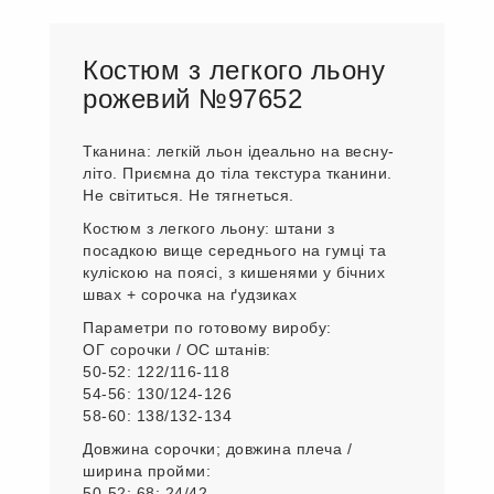
Костюм з легкого льону
рожевий №97652
Тканина: легкій льон ідеально на весну-
літо. Приємна до тіла текстура тканини.
Не світиться. Не тягнеться.
Костюм з легкого льону: штани з
посадкою вище середнього на гумці та
куліскою на поясі, з кишенями у бічних
швах + сорочка на ґудзиках
Параметри по готовому виробу:
ОГ сорочки / ОС штанів:
50-52: 122/116-118
54-56: 130/124-126
58-60: 138/132-134
Довжина сорочки; довжина плеча /
ширина пройми:
50-52: 68; 24/42