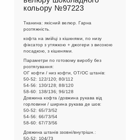
кольору №97223
Тканина: якісний велюр. Гарна
розтяжність.
кофта на змійці з кішкнями, по низу
фіксатор з утяжкою + джогери з високою
посадкою, з кішенями.
Параметри по готовому виробу без
розтягування:
ОГ кофти / низ кофти, ОТ/ОС штанів:
50-52: 122/120; 80/112
54-56: 130/128; 88/120
58-60: 138/136; 96/128
Довжина кофта /довжина рукава від
горловини / ширина рукава де шов:
50-52: 65/73/52
54-56: 66/73/54
58-60: 67/73/56
Довжина штанів ззовні/внутрішн.:
50-52: 104/73