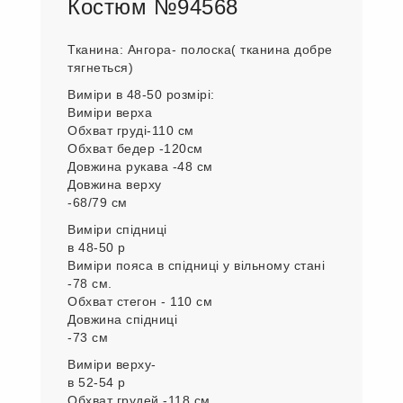
Костюм №94568
Тканина: Ангора- полоска( тканина добре
тягнеться)
Виміри в 48-50 розмірі:
Виміри верха
Обхват груді-110 см
Обхват бедер -120см
Довжина рукава -48 см
Довжина верху
-68/79 см
Виміри спідниці