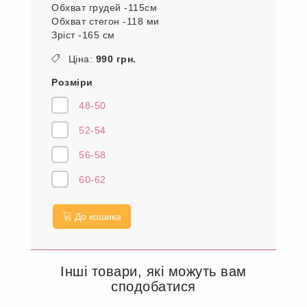
Елегантний крій спідниці підкреслює
силует, спідниця на резінці, має розрізи
по боковому шву . Перед светра
коротший зад довший.
Прекрасний вибір який поєднює тепло та
комфорт.
На моделі 52-54 р.
Параметри моделі:
Обхват грудей -115см
Обхват стегон -118 ми
Зріст -165 см
Ціна:
990 грн.
Розміри
48-50
52-54
56-58
60-62