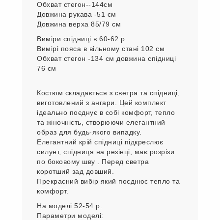
Виміри спідниці в 56-58 р
Виміри пояса в вільному стані -94 см
Обхват бедер -126 см
Довжина спідниці -75 см
Виміри в 60 - 62 розмірі:
Виміри верха
в 60-62 р
Обхват грудей -134 см
Обхват стегон--144см
Довжина рукава -51 см
Довжина верха 85/79 см
Виміри спідниці в 60-62 р
Вимірі пояса в вільному стані 102 см
Обхват стегон -134 см довжина спідниці
76 см
Костюм складається з светра та спідниці,
виготовлений з ангари. Цей комплект
ідеально поєднує в собі комфорт, тепло
та жіночність, створюючи елегантний
образ для будь-якого випадку.