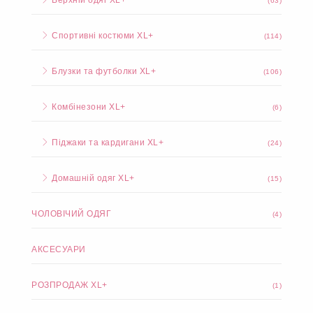
Костюми XL+
(393)
Спідниці та шорти XL+
(38)
Брюки та легінси XL+
(55)
Верхній одяг XL+
(63)
Спортивні костюми XL+
(114)
Блузки та футболки XL+
(106)
Комбінезони XL+
(6)
Піджаки та кардигани XL+
(24)
Домашній одяг XL+
(15)