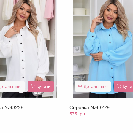
етальніше
Купити
Детальніше
Купи
ка №93228
Сорочка №93229
.
575 грн.