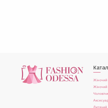
Катал
Жіночий
Жіночий
Чоловічи
Аксесуа
Дитячий