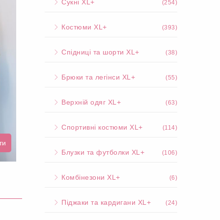
Сукні XL+
(254)
Костюми XL+
(393)
Спідниці та шорти XL+
(38)
Брюки та легінси XL+
(55)
Верхній одяг XL+
(63)
Спортивні костюми XL+
(114)
ти
Блузки та футболки XL+
(106)
Комбінезони XL+
(6)
Піджаки та кардигани XL+
(24)