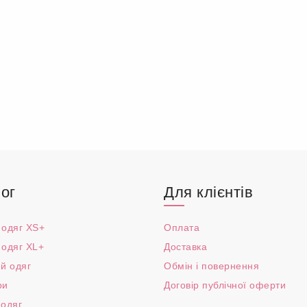
ог
Для клієнтів
 одяг XS+
Оплата
 одяг XL+
Доставка
й одяг
Обмін і повернення
ри
Договір публічної оферти
 одяг