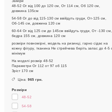
Заміри
48-52 Ог від 100 до 120 см, От 114 см, Об 120 см,
довжина 135см
54-58 Ог до від 115-130 см ввійдуть груди, От-125 см,
Об-145 см, довжина 120 см
60-64 Ог від 125 см до 145см ввійдуть груди, От -130 см,
бедра 155 см, довжина 120 см
розміри повномірні, модель на ризинці, гарно сідає на
кожну фігуру, тканина Не стрейчева беріть запас до 4-5 
мінімум
На моделі розмір 48-52
Параметри Ог 112 от 97 об 115
Зріст 170 см
Ціна:
965 грн.
Розміри
48-52
54-58