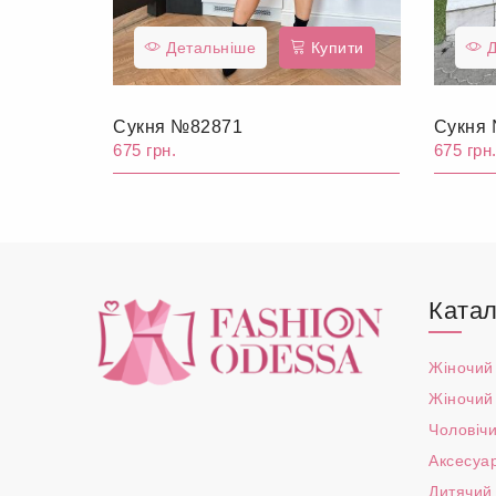
Детальніше
Купити
Д
Сукня №82871
Сукня
675 грн.
675 грн
Катал
Жіночий
Жіночий
Чоловічи
Аксесуа
Дитячий