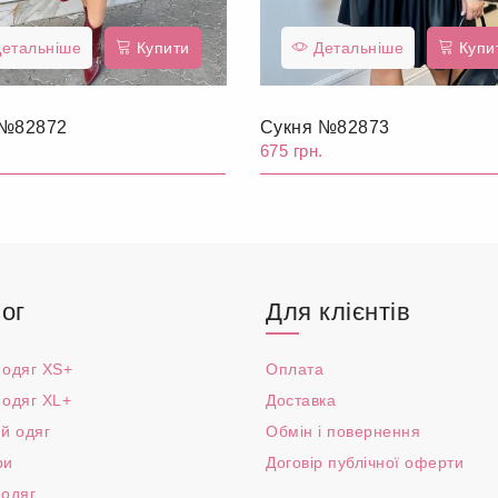
етальніше
Купити
Детальніше
Купи
 №82872
Сукня №82873
.
675 грн.
ог
Для клієнтів
 одяг XS+
Оплата
 одяг XL+
Доставка
й одяг
Обмін і повернення
ри
Договір публічної оферти
 одяг