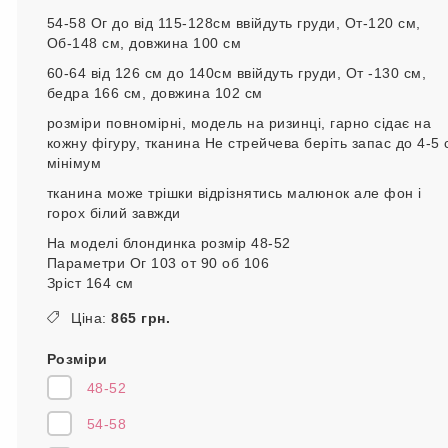
54-58 Ог до від 115-128см ввійдуть груди, От-120 см,
Об-148 см, довжина 100 см
60-64 від 126 см до 140см ввійдуть груди, От -130 см,
бедра 166 см, довжина 102 см
розміри повномірні, модель на ризинці, гарно сідає на
кожну фігуру, тканина Не стрейчева беріть запас до 4-5 
мінімум
тканина може трішки відрізнятись малюнок але фон і
горох білий завжди
На моделі блондинка розмір 48-52
Параметри Ог 103 от 90 об 106
Зріст 164 см
Ціна:
865 грн.
Розміри
48-52
54-58