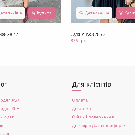
етальніше
Купити
Детальніше
Купи
 №82872
Сукня №82873
.
675 грн.
ог
Для клієнтів
 одяг XS+
Оплата
 одяг XL+
Доставка
й одяг
Обмін і повернення
ри
Договір публічної оферти
 одяг