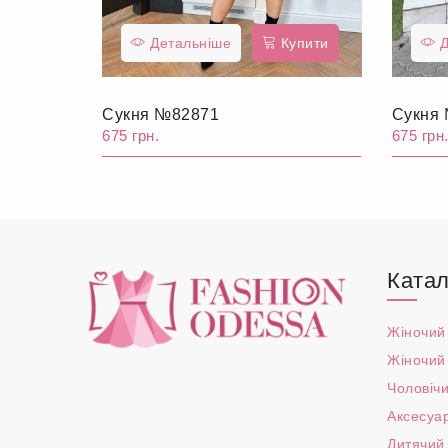
Детальніше
Купити
Д
Сукня №82871
Сукня
675 грн.
675 грн
Катал
Жіночий
Жіночий
Чоловічи
Аксесуа
Дитячий