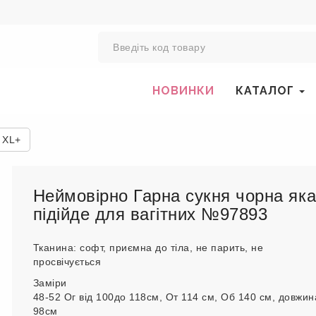
0
НОВИНКИ
КАТАЛОГ
 XL+
Неймовірно Гарна сукня чорна як
підійде для вагітних №97893
Тканина: софт, приємна до тіла, не парить, не
просвічується
Заміри
48-52 Ог від 100до 118см, От 114 см, Об 140 см, довжин
98см