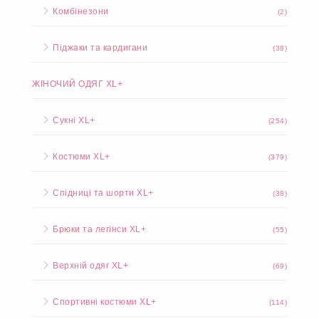
Комбінезони
(2)
Піджаки та кардигани
(38)
ЖІНОЧИЙ ОДЯГ XL+
Сукні XL+
(254)
Костюми XL+
(379)
Спідниці та шорти XL+
(38)
Брюки та легінси XL+
(55)
Верхній одяг XL+
(69)
Спортивні костюми XL+
(114)