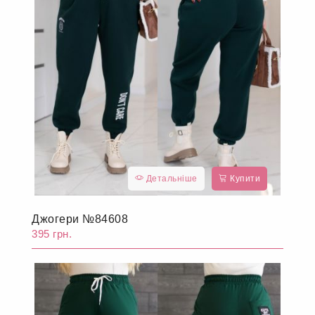
Детальніше
Купити
Джогери №84608
395 грн.