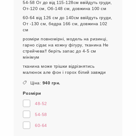
54-58 Ог до від 115-128см ввійдуть груди,
От-120 см, Об-148 см, довжина 100 см
60-64 від 126 см до 140см ввійдуть груди,
От -130 см, бедра 166 см, довжина 102
см
розміри повномірні, модель на ризинці,
гарно сідає на кожну фігуру, тканина Не
стрейчева‼️ беріть запас до 4-5 см
мінімум
тканина може трішки відрізнятись
малюнок але фон і горох білий завжди
Ціна:
940 грн.
Розміри
48-52
54-58
60-64