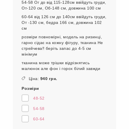
54-58 Ог до від 115-128см ввійдуть груди,
От-120 см, Об-148 см, довжина 100 см
60-64 від 126 см до 140см ввійдуть груди,
От -130 см, бедра 166 см, довжина 102
см
розміри повномірні, модель на ризинці,
гарно сідає на кожну фігуру, тканина Не
стрейчева‼️ беріть запас до 4-5 см
мінімум
тканина може трішки відрізнятись
малюнок але фон і горох білий завжди
Ціна:
940 грн.
Розміри
48-52
54-58
60-64