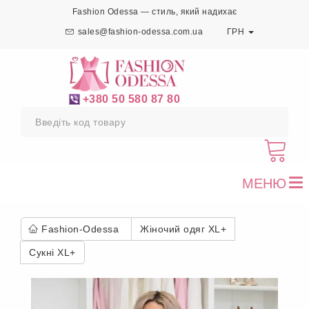
Fashion Odessa — стиль, який надихає
sales@fashion-odessa.com.ua
ГРН
+380 50 580 87 80
МЕНЮ
To
nav
Fashion-Odessa
Жіночий одяг XL+
Сукні XL+