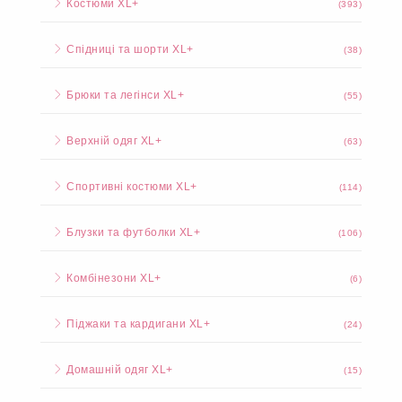
Костюми XL+
(393)
Спідниці та шорти XL+
(38)
Брюки та легінси XL+
(55)
Верхній одяг XL+
(63)
Спортивні костюми XL+
(114)
Блузки та футболки XL+
(106)
Комбінезони XL+
(6)
Піджаки та кардигани XL+
(24)
Домашній одяг XL+
(15)