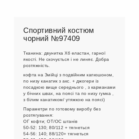
Спортивний костюм
чорний №97409
Тканина: двунитка Хб еластан, гарної
якості. Не скочується і не линяє. Добра
розтяжність.
кофта на Змійці з подвійним капюшоном,
по низу канатик з акс. + джогери із
посадкою вище середнього , з карманами
у бічних швах, на поясі та по низу гумка ,
з білим канатиком/ утяжкою на поясі)
Параметри по готовому виробу без
розтягування:
ОГ кофти; ОТ/ОС штанів
50-52: 130; 80/112 + тягнеться
54-56: 140; 88/120+ тягнеться