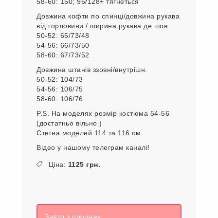
58-60: 150; 96/128+ тягнеться
Довжина кофти по спинці/довжина рукава
від горловини / ширина рукава де шов:
50-52: 65/73/48
54-56: 66/73/50
58-60: 67/73/52
Довжина штанів ззовні/внутрішн.
50-52: 104/73
54-56: 106/75
58-60: 106/76
P.S. На моделях розмір костюма 54-56
(достатньо вільно )
Стегна моделей 114 та 116 см
Відео у нашому телеграм каналі!
Ціна:
1125 грн.
Знято з продажу