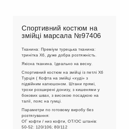
Спортивний костюм на
змійці марсала №97406
Тканина: Преміум турецька тканина:
тринітка Хб, дуже добра розтяжність.
Якісна тканина. Ідеально на весну.
Спортивний костюм на змійці із петлі Хб
Турція ( Кофта на змійці «худі» з
підвійним капюшоном. Штани прямі,
трохи розширені донизу, з кишенями у
бокових швах, з високою посадкою на
талії, пояс на гумці.
Параметри по готовому виробу без
розтягування:
ОГ кофти / низ кофти, ОТ/ОС штанів:
50-52: 120/106; 80/112