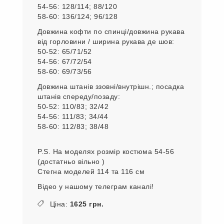
54-56: 128/114; 88/120
58-60: 136/124; 96/128
Довжина кофти по спинці/довжина рукава
від горловини / ширина рукава де шов:
50-52: 65/71/52
54-56: 67/72/54
58-60: 69/73/56
Довжина штанів ззовні/внутрішн.; посадка
штанів спереду/позаду:
50-52: 110/83; 32/42
54-56: 111/83; 34/44
58-60: 112/83; 38/48
P.S. На моделях розмір костюма 54-56
(достатньо вільно )
Стегна моделей 114 та 116 см
Відео у нашому телеграм каналі!
Ціна:
1625 грн.