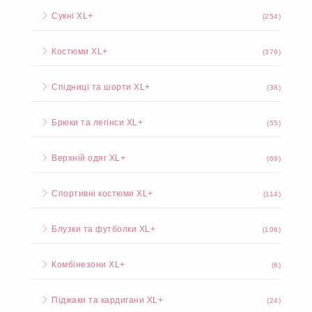
Сукні XL+
(254)
Костюми XL+
(379)
Спідниці та шорти XL+
(38)
Брюки та легінси XL+
(55)
Верхній одяг XL+
(69)
Спортивні костюми XL+
(114)
Блузки та футболки XL+
(106)
Комбінезони XL+
(6)
Піджаки та кардигани XL+
(24)