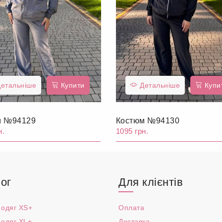
етальніше
Купити
Детальніше
Купи
м №94129
Костюм №94130
н.
1095 грн.
ог
Для клієнтів
 одяг XS+
Оплата
 одяг XL+
Доставка