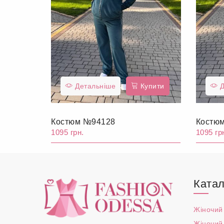
Детальніше
Купити
Д
Костюм №94128
Костю
1095 грн.
1095 гр
Катал
Жіночий
Жіночий