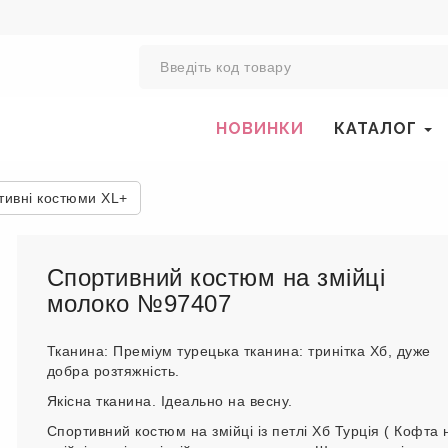
0
НОВИНКИ
КАТАЛОГ
тивні костюми XL+
Спортивний костюм на змійці
молоко №97407
Тканина: Преміум турецька тканина: тринітка Хб, дуже
добра розтяжність.
Якісна тканина. Ідеально на весну.
Спортивний костюм на змійці із петлі Хб Турція ( Кофта 