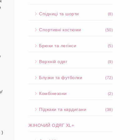
и
ю
Спідниці та шорти
(8)
Спортивні костюми
(50)
Брюки та легінси
(5)
/
Верхній одяг
(9)
Блузки та футболки
(72)
у/
Комбінезони
(2)
Піджаки та кардигани
(38)
ЖІНОЧИЙ ОДЯГ XL+
 )