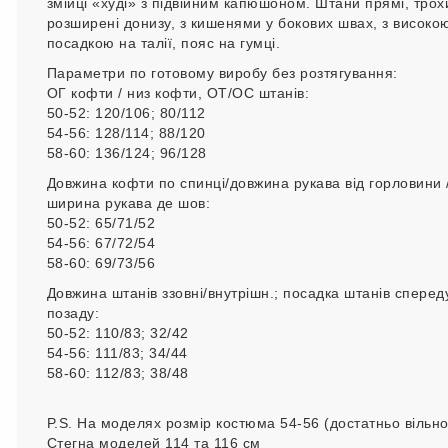
змійці «худі» з підвійним капюшоном. Штани прямі, трох
розширені донизу, з кишенями у бокових швах, з високо
посадкою на талії, пояс на гумці.
Параметри по готовому виробу без розтягування:
ОГ кофти / низ кофти, ОТ/ОС штанів:
50-52: 120/106; 80/112
54-56: 128/114; 88/120
58-60: 136/124; 96/128
Довжина кофти по спинці/довжина рукава від горловини 
ширина рукава де шов:
50-52: 65/71/52
54-56: 67/72/54
58-60: 69/73/56
Довжина штанів ззовні/внутрішн.; посадка штанів сперед
позаду:
50-52: 110/83; 32/42
54-56: 111/83; 34/44
58-60: 112/83; 38/48
P.S. На моделях розмір костюма 54-56 (достатньо вільно
Стегна моделей 114 та 116 см