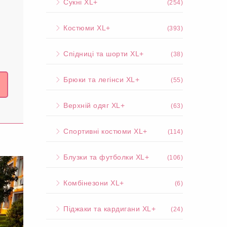
Сукні XL+
(254)
Костюми XL+
(393)
Спідниці та шорти XL+
(38)
Брюки та легінси XL+
(55)
Верхній одяг XL+
(63)
Спортивні костюми XL+
(114)
Блузки та футболки XL+
(106)
Комбінезони XL+
(6)
Піджаки та кардигани XL+
(24)