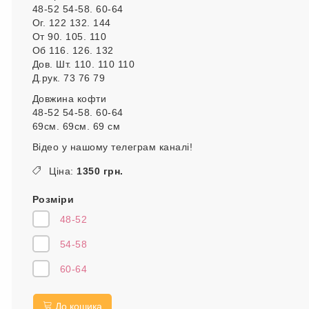
48-52 54-58. 60-64
Ог. 122 132. 144
От 90. 105. 110
Об 116. 126. 132
Дов. Шт. 110. 110 110
Д.рук. 73 76 79
Довжина кофти
48-52 54-58. 60-64
69см. 69см. 69 см
Відео у нашому телеграм каналі!
Ціна:
1350 грн.
Розміри
48-52
54-58
60-64
До кошика