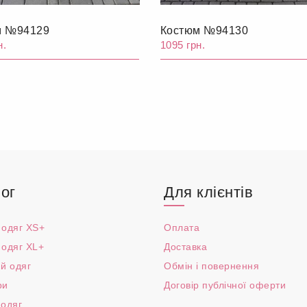
м №94129
Костюм №94130
н.
1095 грн.
ог
Для клієнтів
 одяг XS+
Оплата
 одяг XL+
Доставка
й одяг
Обмін і повернення
ри
Договір публічної оферти
 одяг