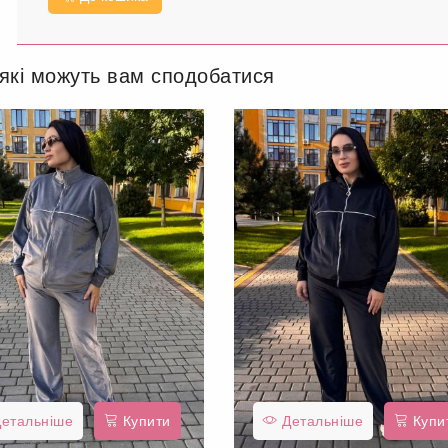
 які можуть вам сподобатися
етальніше
Купити
Детальніше
Купи