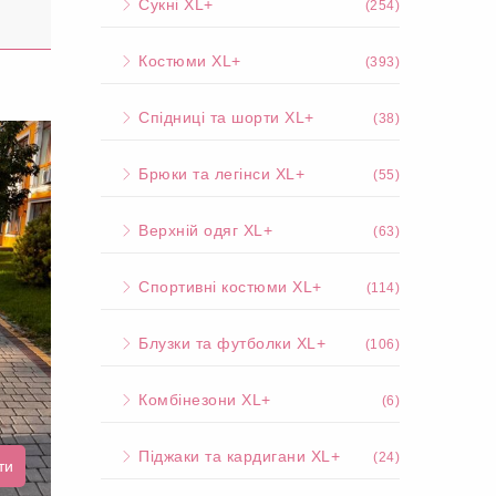
Сукні XL+
(254)
Костюми XL+
(393)
Спідниці та шорти XL+
(38)
Брюки та легінси XL+
(55)
Верхній одяг XL+
(63)
Спортивні костюми XL+
(114)
Блузки та футболки XL+
(106)
Комбінезони XL+
(6)
Піджаки та кардигани XL+
(24)
ти