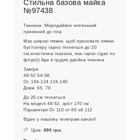
Стильна базова майка
№97438
Тканина: Мікродайвінг мягенький
приємний до тіла
Має широкі лямки, щоб приховати лямки
бустгатеру гарно тягнеться до 20
см,еластична тканина, яка гарно сідає по
фігурі)) йде в грудях двойна тканина
Заміри
48-52 54-58.
Ог. 104-124 124-140
Довж. 65. 70
До 20 см тягнеться
На моделі 48-52, зріст 170 см
Параметри Ог 110 от 85 об 112
Відео у нашому телеграм каналі!
Ціна:
690 грн.