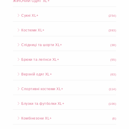
ЖІНОЧИЙ ОДЯГ XL+
Сукні XL+
(254)
Костюми XL+
(393)
Спідниці та шорти XL+
(38)
Брюки та легінси XL+
(55)
Верхній одяг XL+
(63)
Спортивні костюми XL+
(114)
Блузки та футболки XL+
(106)
Комбінезони XL+
(6)