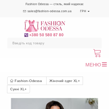
Fashion Odessa — стиль, який надихає
sales@fashion-odessa.com.ua
ГРН
+380 50 580 87 80
МЕНЮ
To
nav
Fashion-Odessa
Жіночий одяг XL+
Сукні XL+