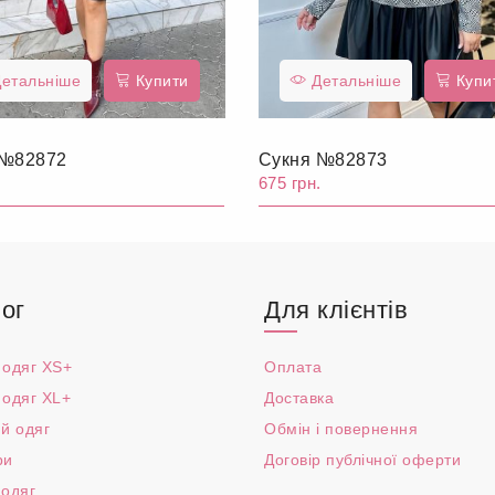
етальніше
Купити
Детальніше
Купи
 №82872
Сукня №82873
.
675 грн.
ог
Для клієнтів
 одяг XS+
Оплата
 одяг XL+
Доставка
й одяг
Обмін і повернення
ри
Договір публічної оферти
 одяг