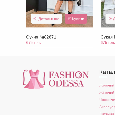
Детальніше
Купити
Д
Сукня №82871
Сукня
675 грн.
675 грн
Катал
Жіночий
Жіночий
Чоловічи
Аксесуа
Дитячий