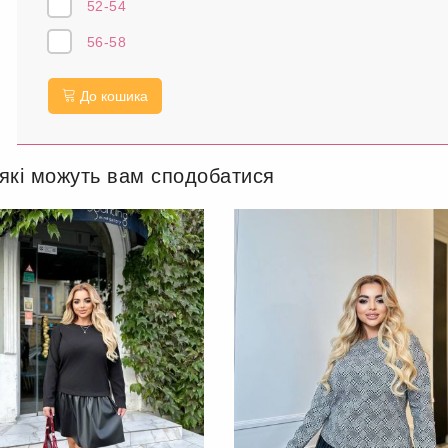
52-54
56-58
До кошика
 які можуть вам сподобатися