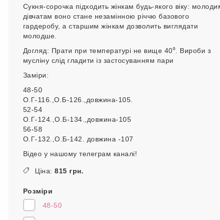
Сукня-сорочка підходить жінкам будь-якого віку: молоди
дівчатам воно стане незамінною річчю базового
гардеробу, а старшим жінкам дозволить виглядати
молодше.
Догляд: Прати при температурі не вище 40⁰. Вироби з
мусліну слід гладити із застосуванням пари
Заміри:
48-50
О.Г-116.,О.Б-126.,довжина-105.
52-54
О.Г-124.,О.Б-134.,довжина-105
56-58
О.Г-132.,О.Б-142. довжина -107
Відео у нашому телеграм каналі!
Ціна:
815 грн.
Розміри
48-50