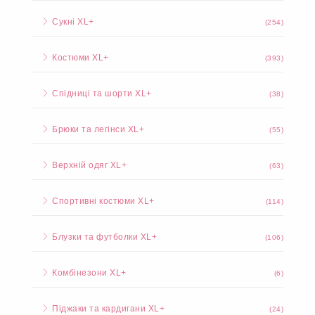
Сукні XL+
(254)
Костюми XL+
(393)
Спідниці та шорти XL+
(38)
Брюки та легінси XL+
(55)
Верхній одяг XL+
(63)
Спортивні костюми XL+
(114)
Блузки та футболки XL+
(106)
Комбінезони XL+
(6)
Піджаки та кардигани XL+
(24)