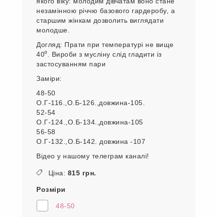
якого віку: молодим дівчатам воно стане
незамінною річчю базового гардеробу, а
старшим жінкам дозволить виглядати
молодше.
Догляд: Прати при температурі не вище
40⁰. Вироби з мусліну слід гладити із
застосуванням пари
Заміри:
48-50
О.Г-116.,О.Б-126.,довжина-105.
52-54
О.Г-124.,О.Б-134.,довжина-105
56-58
О.Г-132.,О.Б-142. довжина -107
Відео у нашому телеграм каналі!
Ціна:
815 грн.
Розміри
48-50