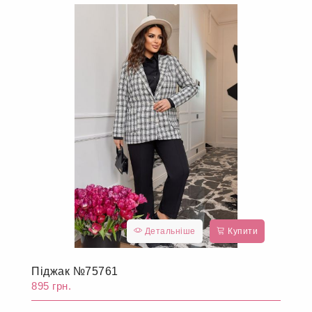
Детальніше
Купити
Піджак №75761
895 грн.