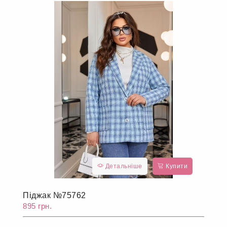
Детальніше
Купити
Піджак №75762
895 грн.