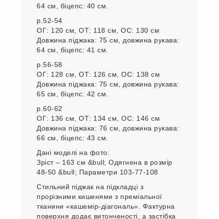
64 см, біцепс: 40 см.
р.52-54
ОГ: 120 см, ОТ: 118 см, ОС: 130 см
Довжина піджака: 75 см, довжина рукава:
64 см, біцепс: 41 см.
р.56-58
ОГ: 128 см, ОТ: 126 см, ОС: 138 см
Довжина піджака: 75 см, довжина рукава:
65 см, біцепс: 42 см.
р.60-62
ОГ: 136 см, ОТ: 134 см, ОС: 146 см
Довжина піджака: 76 см, довжина рукава:
66 см, біцепс: 43 см.
Дані моделі на фото:
Зріст – 163 см &bull; Одягнена в розмір
48-50 &bull; Параметри 103-77-108
Стильний піджак на підкладці з
прорізними кишенями з преміальної
тканини «кашемір-діагональ». Фактурна
поверхня додає витонченості, а застібка