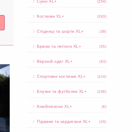
Сукні XL+
(254)
Костюми XL+
(393)
Спідниці та шорти XL+
(38)
Брюки та легінси XL+
(55)
Верхній одяг XL+
(63)
Спортивні костюми XL+
(114)
Блузки та футболки XL+
(106)
Комбінезони XL+
(6)
Піджаки та кардигани XL+
(24)