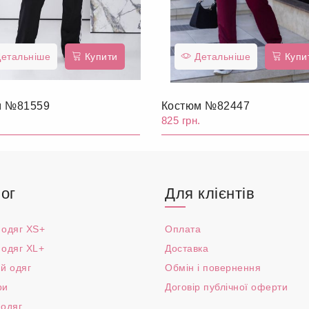
етальніше
Купити
Детальніше
Купи
м №81559
Костюм №82447
.
825 грн.
ог
Для клієнтів
 одяг XS+
Оплата
 одяг XL+
Доставка
й одяг
Обмін і повернення
ри
Договір публічної оферти
 одяг