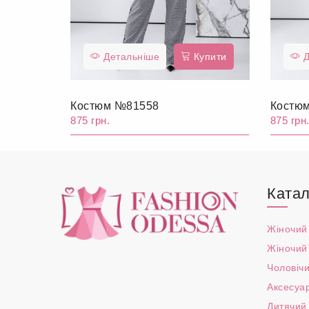
Детальніше
Купити
Д
Костюм №81558
Костю
875 грн.
875 грн
Катал
Жіночий
Жіночий
Чоловічи
Аксесуа
Дитячий