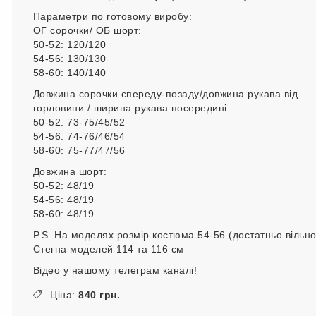
Параметри по готовому виробу:
ОГ сорочки/ ОБ шорт:
50-52: 120/120
54-56: 130/130
58-60: 140/140
Довжина сорочки спереду-позаду/довжина рукава від
горловини / ширина рукава посередині:
50-52: 73-75/45/52
54-56: 74-76/46/54
58-60: 75-77/47/56
Довжина шорт:
50-52: 48/19
54-56: 48/19
58-60: 48/19
P.S. На моделях розмір костюма 54-56 (достатньо вільно
Стегна моделей 114 та 116 см
Відео у нашому телеграм каналі!
Ціна:
840 грн.