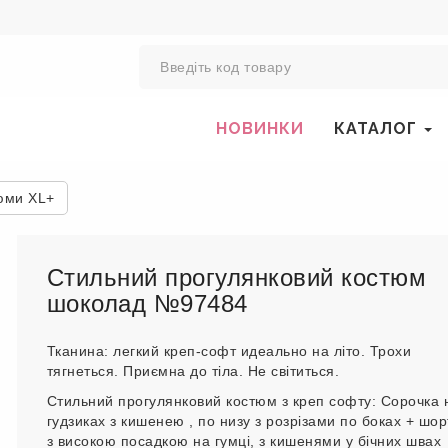
0
НОВИНКИ
КАТАЛОГ
юми XL+
Стильний прогулянковий костюм
шоколад №97484
Тканина: легкий креп-софт идеально на літо. Трохи
тягнеться. Приємна до тіла. Не світиться.
Стильний прогулянковий костюм з креп софту: Сорочка 
гудзиках з кишенею , по низу з розрізами по боках + шор
з високою посадкою на гумці, з кишенями у бічних швах