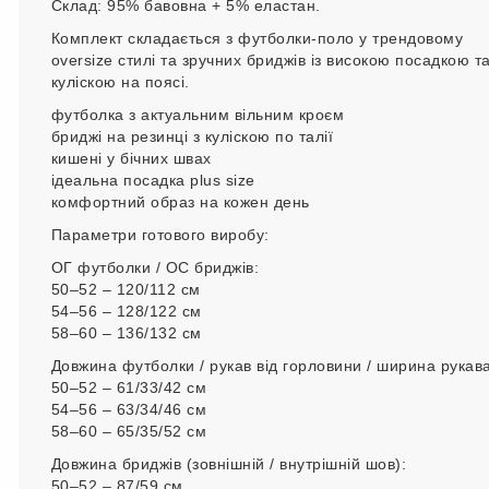
Склад: 95% бавовна + 5% еластан.
Комплект складається з футболки-поло у трендовому
oversize стилі та зручних бриджів із високою посадкою т
куліскою на поясі.
футболка з актуальним вільним кроєм
бриджі на резинці з куліскою по талії
кишені у бічних швах
ідеальна посадка plus size
комфортний образ на кожен день
Параметри готового виробу:
ОГ футболки / ОС бриджів:
50–52 – 120/112 см
54–56 – 128/122 см
58–60 – 136/132 см
Довжина футболки / рукав від горловини / ширина рукава
50–52 – 61/33/42 см
54–56 – 63/34/46 см
58–60 – 65/35/52 см
Довжина бриджів (зовнішній / внутрішній шов):
50–52 – 87/59 см