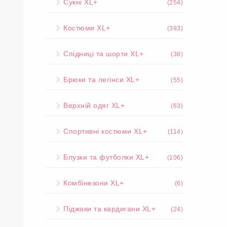
Сукні XL+
(254)
Костюми XL+
(393)
Спідниці та шорти XL+
(38)
Брюки та легінси XL+
(55)
Верхній одяг XL+
(63)
Спортивні костюми XL+
(114)
Блузки та футболки XL+
(106)
Комбінезони XL+
(6)
Піджаки та кардигани XL+
(24)