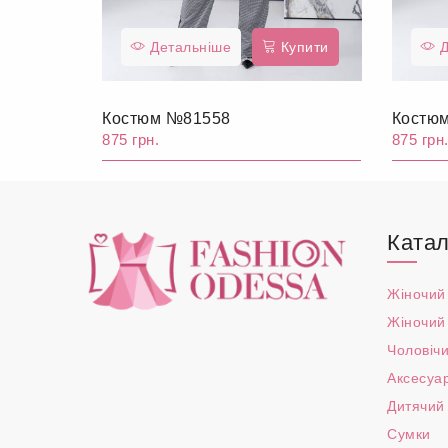
Детальніше
Купити
Д
Костюм №81558
Костю
875 грн.
875 грн
Катал
Жіночий
Жіночий
Чоловічи
Аксесуа
Дитячий
Сумки