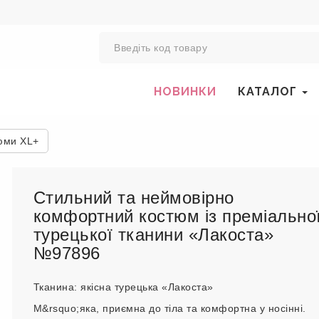
0
НОВИНКИ
КАТАЛОГ
юми XL+
Стильний та неймовірно
комфортний костюм із преміально
турецької тканини «Лакоста»
№97896
Тканина: якісна турецька «Лакоста»
М&rsquo;яка, приємна до тіла та комфортна у носінні.