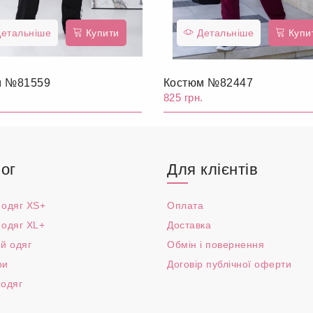
етальніше
Купити
Детальніше
Купи
м №81559
Костюм №82447
.
825 грн.
ог
Для клієнтів
 одяг XS+
Оплата
 одяг XL+
Доставка
й одяг
Обмін і повернення
ри
Договір публічної оферти
 одяг