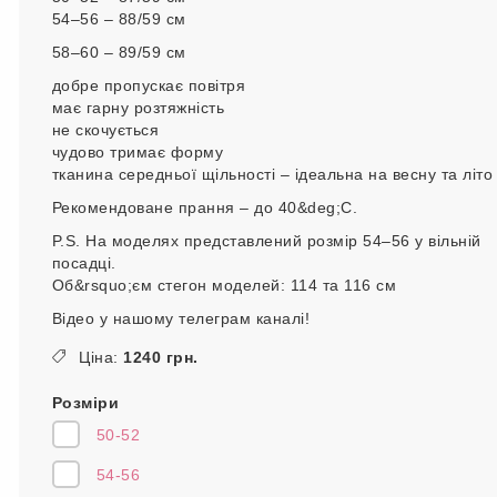
54–56 – 88/59 см
58–60 – 89/59 см
добре пропускає повітря
має гарну розтяжність
не скочується
чудово тримає форму
тканина середньої щільності – ідеальна на весну та літо
Рекомендоване прання – до 40&deg;C.
P.S. На моделях представлений розмір 54–56 у вільній
посадці.
Об&rsquo;єм стегон моделей: 114 та 116 см
Відео у нашому телеграм каналі!
Ціна:
1240 грн.
Розміри
50-52
54-56